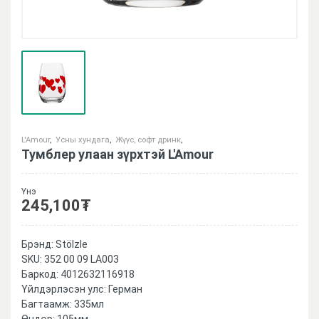
L'Amour
,
Усны хундага
,
Жүүс, софт дринк
,
Тумблер улаан зүрхтэй L'Amour
Үнэ
245,100
₮
Брэнд:
Stölzle
SKU:
352 00 09 LA003
Баркод:
4012632116918
Үйлдэрлэсэн улс: Герман
Багтаамж: 335мл
Өндөр: 105мм