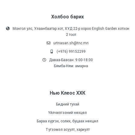
Холбоо барих
Монгол улс, Улаанбаатар хот, ХУД 22-р хороо English Garden хотхон
2 тоот
urtnasan.sh@tnc.mn
(+976) 99152299
Даваа-Баасан: 9:00-18:00
Бямба-Ням: амарна
Нью Клеос ХХК
Бидний тухай
Үйлчилгээний нөхцөл
Бараа хүргэх, солих, буцаах нөхцөл
Түгээмэл асуулт, хариулт