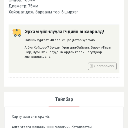
Диаметр: 75мм
Хайрцаг дахь барааны тоо: 6 ширхэг
Эрхэм үйлчлүүлэгчдийн анхааралд!
Энгийн хүргэлт: 48-аас 72 цаг дотор хүргэнэ.
А бүс Хойшоо-7 буудал, Урагшаа-Зайсан, Баруун-Таван
шар, Зүүн-Офицеруудын ордон гэсэн цэгүүдээр
хязгаарлагдана
Дэлгэрэнгүй
Тайлбар
Хар тугалаганы орцгүй.
Аяга угаагч машины 1000 удаагийн баталгаатай.