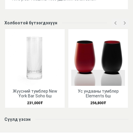
Үзүүлэлтүүд
Холбоотой бүтээгдэхүүн
Жүүсний тумблер New
Ус ундааны тумблер
York Bar Soho 6ш
Elements 6ш
231,000
₮
256,800
₮
Сүүлд үзсэн