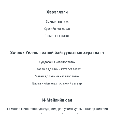
Хэрэглэгч
Захиалгын түүх
Хүслийн жагсаалт
Захиалга шалгах
Зочлох Үйлчилгээний Байгууллагын хэрэглэгч
Хундаганы каталог татах
Шаазан эдлэлийн каталог татах
Метал эдлэлийн каталог татах
Бараа нийлүүлэх гэрээний загвар
И-Мэйлийн сан
Та манай шинэ бүтээгдэхүүн, хямдрал урамшууллын талаар хамгийн