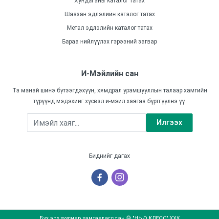
Хундаганы каталог татах
Шаазан эдлэлийн каталог татах
Метал эдлэлийн каталог татах
Бараа нийлүүлэх гэрээний загвар
И-Мэйлийн сан
Та манай шинэ бүтээгдэхүүн, хямдрал урамшууллын талаар хамгийн
түрүүнд мэдэхийг хүсвэл и-мэйл хаягаа бүртгүүлнэ үү.
Илгээх
Биднийг дагах
Бүх эрх хуулиар хамгаалагдсан © "НЬЮ КЛЕОС" ХХК