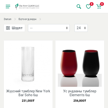
0
0
Эхлэл
Бүтээгдэхүүн
Шүүлт
Жүүсний тумблер New York
Ус ундааны тумблер
Bar Soho 6ш
Elements 6ш
231,000₮
256,800₮