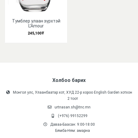
Тумблер улаан зүрхтэй
L'Amour
245,100₮
Холбоо барих
Монгол улс, Улаанбаатар хот, ХУД 22-р хороо English Garden хотхон
2 тоот
urtnasan.sh@tnc.mn
(+976) 99152299
Даваа-Баасан: 9:00-18:00
Бямба-Ням: амарна