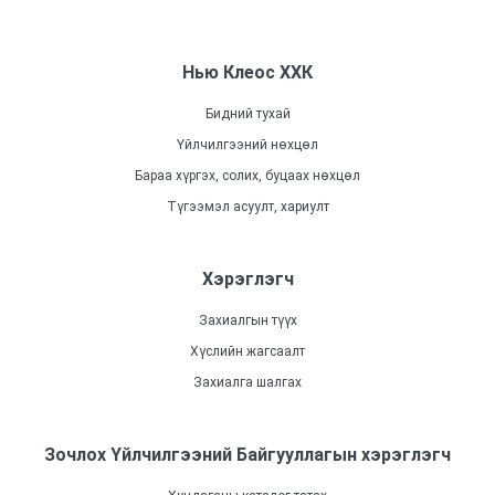
Нью Клеос ХХК
Бидний тухай
Үйлчилгээний нөхцөл
Бараа хүргэх, солих, буцаах нөхцөл
Түгээмэл асуулт, хариулт
Хэрэглэгч
Захиалгын түүх
Хүслийн жагсаалт
Захиалга шалгах
Зочлох Үйлчилгээний Байгууллагын хэрэглэгч