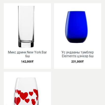
Микс дринк New York Bar
Ус ундааны тумблер
6ш
Elements цэнхэр 6ш
142,000₮
231,000₮