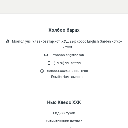
Холбоо барих
Монгол улс, Улаанбаатар хот, ХУД 22-р хороо English Garden хотхон
2 тоот
urtnasan.sh@tnc.mn
(+976) 99152299
Даваа-Баасан: 9:00-18:00
Бямба-Ням: амарна
Нью Клеос ХХК
Бидний тухай
Үйлчилгээний нөхцөл