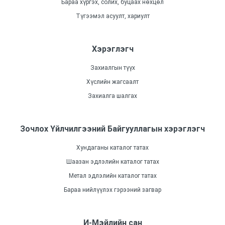
Бараа хүргэх, солих, буцаах нөхцөл
Түгээмэл асуулт, хариулт
Хэрэглэгч
Захиалгын түүх
Хүслийн жагсаалт
Захиалга шалгах
Зочлох Үйлчилгээний Байгууллагын хэрэглэгч
Хундаганы каталог татах
Шаазан эдлэлийн каталог татах
Метал эдлэлийн каталог татах
Бараа нийлүүлэх гэрээний загвар
И-Мэйлийн сан