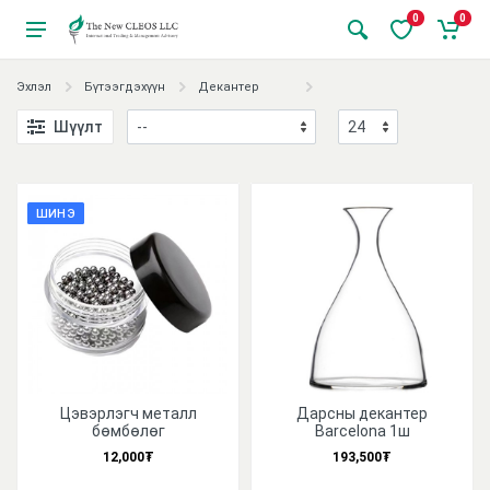
0
0
Эхлэл
Бүтээгдэхүүн
Декантер
Шүүлт
ШИНЭ
Цэвэрлэгч металл
Дарсны декантер
бөмбөлөг
Barcelona 1ш
12,000₮
193,500₮