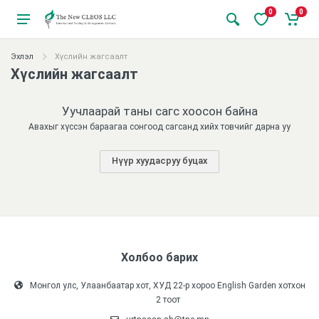
0
0
Эхлэл
Хүслийн жагсаалт
Хүслийн жагсаалт
Уучлаарай таны сагс хоосон байна
Авахыг хүссэн бараагаа сонгоод сагсанд хийх товчийг дарна уу
Нүүр хуудасруу буцах
Холбоо барих
Монгол улс, Улаанбаатар хот, ХУД 22-р хороо English Garden хотхон
2 тоот