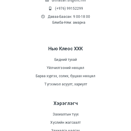
urtnasan.sh@tnc.mn
(+976) 99152299
Даваа-Баасан: 9:00-18:00
Бямба-Ням: амарна
Нью Клеос ХХК
Бидний тухай
Үйлчилгээний нөхцөл
Бараа хүргэх, солих, буцаах нөхцөл
Түгээмэл асуулт, хариулт
Хэрэглэгч
Захиалгын түүх
Хүслийн жагсаалт
Захиалга шалгах