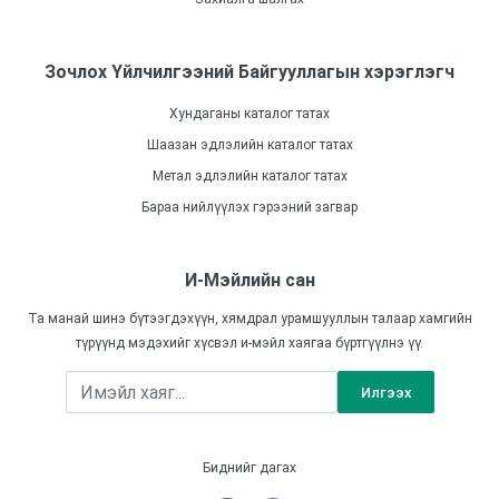
Зочлох Үйлчилгээний Байгууллагын хэрэглэгч
Хундаганы каталог татах
Шаазан эдлэлийн каталог татах
Метал эдлэлийн каталог татах
Бараа нийлүүлэх гэрээний загвар
И-Мэйлийн сан
Та манай шинэ бүтээгдэхүүн, хямдрал урамшууллын талаар хамгийн
түрүүнд мэдэхийг хүсвэл и-мэйл хаягаа бүртгүүлнэ үү.
Илгээх
Биднийг дагах