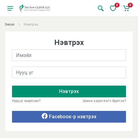
0
0
Эхлэл
Нэвтрэх
Нэвтрэх
Нэвтрэх
Нууц үг мартсан?
Шинэ хэрэглэгч бүртгэх?
Facebooк-р нэвтрэх