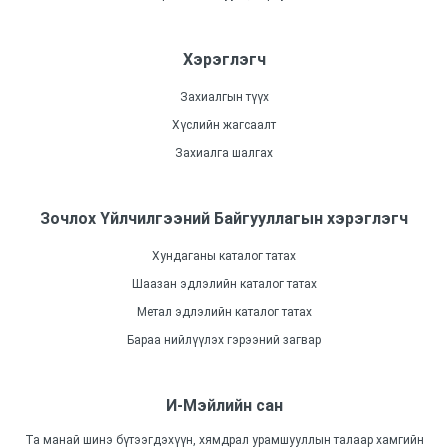
Хэрэглэгч
Захиалгын түүх
Хүслийн жагсаалт
Захиалга шалгах
Зочлох Үйлчилгээний Байгууллагын хэрэглэгч
Хундаганы каталог татах
Шаазан эдлэлийн каталог татах
Метал эдлэлийн каталог татах
Бараа нийлүүлэх гэрээний загвар
И-Мэйлийн сан
Та манай шинэ бүтээгдэхүүн, хямдрал урамшууллын талаар хамгийн