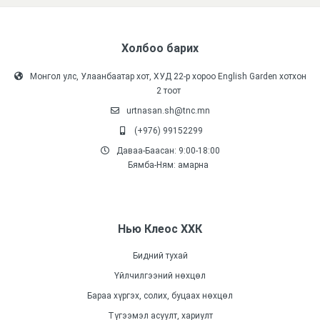
Холбоо барих
Монгол улс, Улаанбаатар хот, ХУД 22-р хороо English Garden хотхон
2 тоот
urtnasan.sh@tnc.mn
(+976) 99152299
Даваа-Баасан: 9:00-18:00
Бямба-Ням: амарна
Нью Клеос ХХК
Бидний тухай
Үйлчилгээний нөхцөл
Бараа хүргэх, солих, буцаах нөхцөл
Түгээмэл асуулт, хариулт