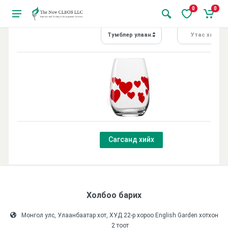
0
0
Тумблер улаан зүрхтэй L'Amour
Утас хайх...
Сагсанд хийх
Холбоо барих
Монгол улс, Улаанбаатар хот, ХУД 22-р хороо English Garden хотхон
2 тоот