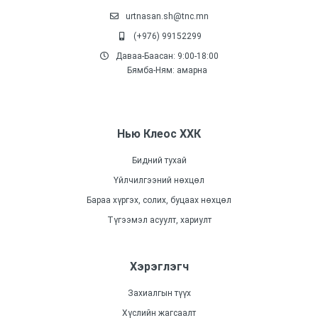
urtnasan.sh@tnc.mn
(+976) 99152299
Даваа-Баасан: 9:00-18:00
Бямба-Ням: амарна
Нью Клеос ХХК
Бидний тухай
Үйлчилгээний нөхцөл
Бараа хүргэх, солих, буцаах нөхцөл
Түгээмэл асуулт, хариулт
Хэрэглэгч
Захиалгын түүх
Хүслийн жагсаалт