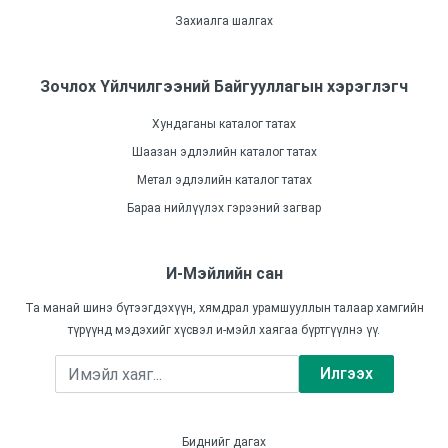
Захиалга шалгах
Зочлох Үйлчилгээний Байгууллагын хэрэглэгч
Хундаганы каталог татах
Шаазан эдлэлийн каталог татах
Метал эдлэлийн каталог татах
Бараа нийлүүлэх гэрээний загвар
И-Мэйлийн сан
Та манай шинэ бүтээгдэхүүн, хямдрал урамшууллын талаар хамгийн
түрүүнд мэдэхийг хүсвэл и-мэйл хаягаа бүртгүүлнэ үү.
Илгээх
Биднийг дагах