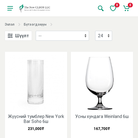
0
0
Эхлэл
Бүтээгдэхүүн
Шүүлт
Жүүсний тумблер New York
Усны хундага Weinland 6ш
Bar Soho 6ш
231,000₮
167,700₮