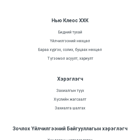
Нью Клеос ХХК
Бидний тухай
Үйлчилгээний нөхцөл
Бараа хүргэх, солих, буцаах нөхцөл
Түгээмэл асуулт, хариулт
Хэрэглэгч
Захиалгын түүх
Хүслийн жагсаалт
Захиалга шалгах
Зочлох Үйлчилгээний Байгууллагын хэрэглэгч