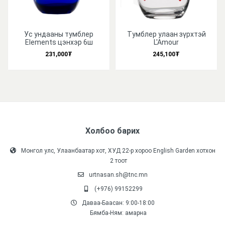
Ус ундааны тумблер
Тумблер улаан зүрхтэй
Elements цэнхэр 6ш
L'Amour
231,000₮
245,100₮
Холбоо барих
Монгол улс, Улаанбаатар хот, ХУД 22-р хороо English Garden хотхон
2 тоот
urtnasan.sh@tnc.mn
(+976) 99152299
Даваа-Баасан: 9:00-18:00
Бямба-Ням: амарна