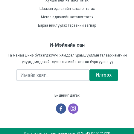
Хундаганы каталог татах
Шаазан эдлэлийн каталог татах
Метал эдлэлийн каталог татах
Бараа нийлүүлэх гэрээний загвар
И-Мэйлийн сан
Та манай шинэ бүтээгдэхүүн, хямдрал урамшууллын талаар хамгийн
түрүүнд мэдэхийг хүсвэл и-мэйл хаягаа бүртгүүлнэ үү.
Илгээх
Биднийг дагах
Бүх эрх хуулиар хамгаалагдсан © "НЬЮ КЛЕОС" ХХК