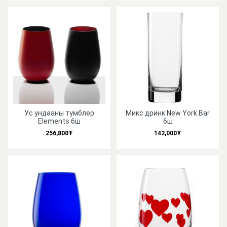
Ус ундааны тумблер
Микс дринк New York Bar
Elements 6ш
6ш
256,800₮
142,000₮