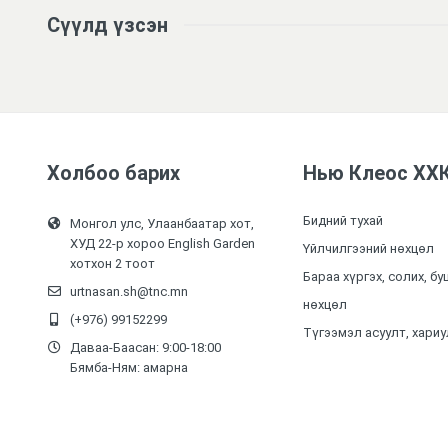
Сүүлд үзсэн
Холбоо барих
Нью Клеос ХХ
Бидний тухай
Монгол улс, Улаанбаатар хот,
ХУД 22-р хороо English Garden
Үйлчилгээний нөхцөл
хотхон 2 тоот
Бараа хүргэх, солих, бу
urtnasan.sh@tnc.mn
нөхцөл
(+976) 99152299
Түгээмэл асуулт, хариу
Даваа-Баасан: 9:00-18:00
Бямба-Ням: амарна