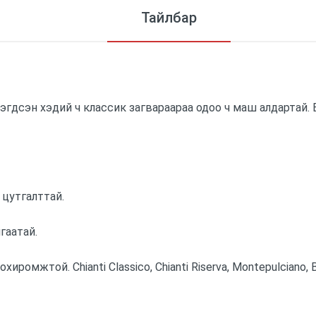
Тайлбар
ээгдсэн хэдий ч классик загвараараа одоо ч маш алдартай.
 цутгалттай.
гаатай.
омжтой. Chianti Classico, Chianti Riserva, Montepulciano, B