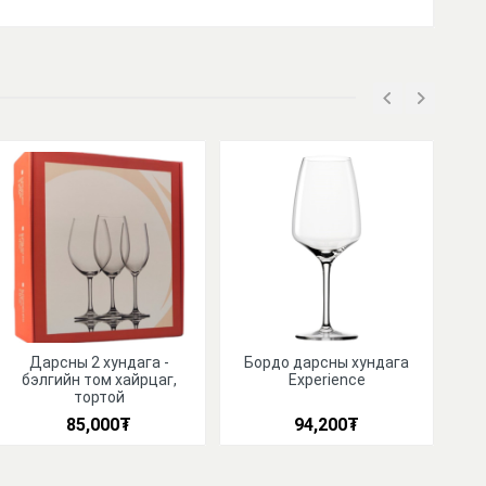
Дарсны 2 хундага -
Бордо дарсны хундага
Б
бэлгийн том хайрцаг,
Experience
тортой
85,000
₮
94,200
₮