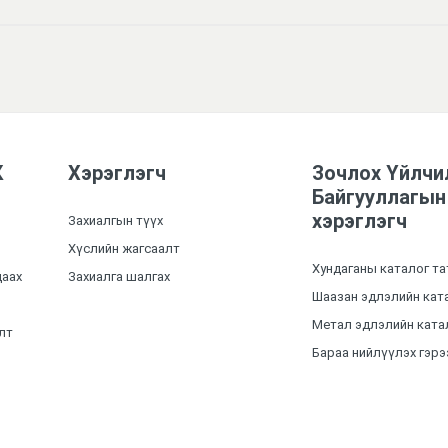
К
Хэрэглэгч
Зочлох Үйлчи
Байгууллагын
хэрэглэгч
Захиалгын түүх
Хүслийн жагсаалт
Хундаганы каталог та
цаах
Захиалга шалгах
Шаазан эдлэлийн ката
Метал эдлэлийн катал
лт
Бараа нийлүүлэх гэрэ