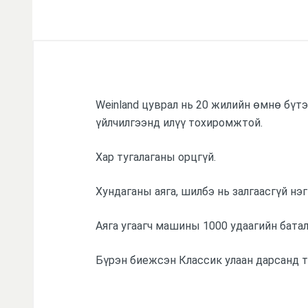
Weinland цуврал нь 20 жилийн өмнө бүт
үйлчилгээнд илүү тохиромжтой.
Хар тугалаганы орцгүй.
Хундаганы аяга, шилбэ нь залгаасгүй нэг
Аяга угаагч машины 1000 удаагийн батал
Бүрэн биежсэн Классик улаан дарсанд тохир
Үзүүлэлтүүд