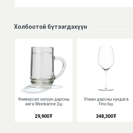
Холбоотой бүтээгдэхүүн
дага
Универсал халуун дарсны
Улаан дарсны хундага
аяга Weinkanne 2ш
Fino 6ш
29,900
₮
348,300
₮