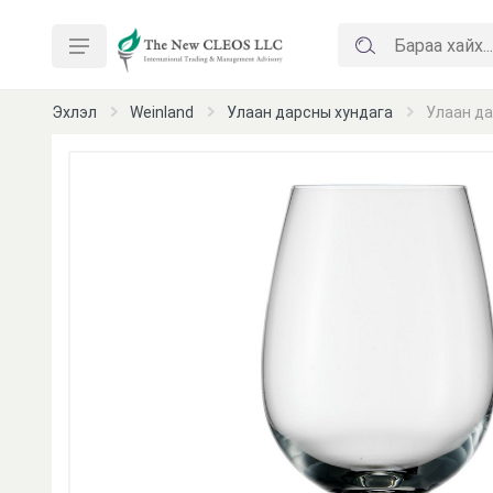
Эхлэл
Weinland
Улаан дарсны хундага
Улаан да