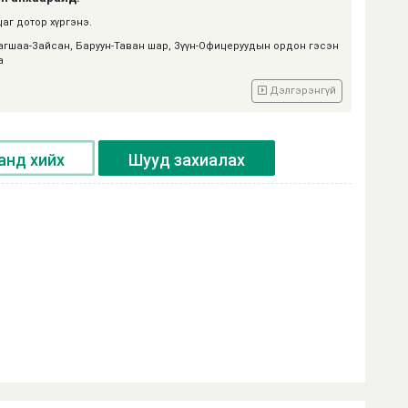
цаг дотор хүргэнэ.
рагшаа-Зайсан, Баруун-Таван шар, Зүүн-Офицеруудын ордон гэсэн
а
Дэлгэрэнгүй
анд хийх
Шууд захиалах