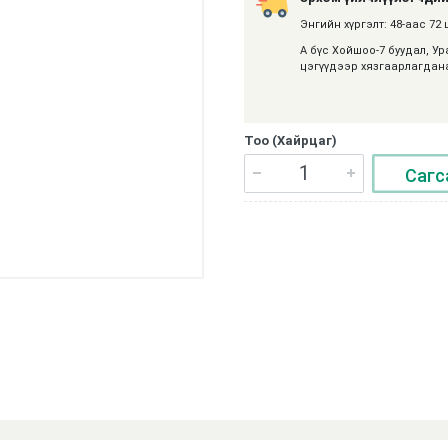
Энгийн хүргэлт: 48-аас 72 
А бүс Хойшоо-7 буудал, У
цэгүүдээр хязгаарлагдан
Тоо (Хайрцаг)
Сагс