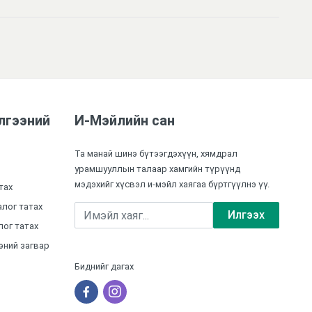
лгээний
И-Мэйлийн сан
Та манай шинэ бүтээгдэхүүн, хямдрал
урамшууллын талаар хамгийн түрүүнд
мэдэхийг хүсвэл и-мэйл хаягаа бүртгүүлнэ үү.
тах
лог татах
Илгээх
ог татах
эний загвар
Биднийг дагах