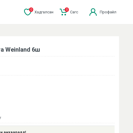
0
0
Хадгалсан
Cагс
Профайл
а Weinland 6ш
г
н анхааралд!