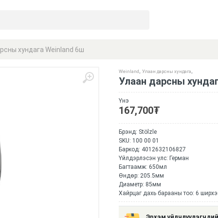
рсны хундага Weinland 6ш
Weinland
,
Улаан дарсны хундага
,
Улаан дарсны хундаг
Үнэ
167,700
₮
Брэнд:
Stölzle
SKU:
100 00 01
Баркод:
4012632106827
Үйлдэрлэсэн улс: Герман
Багтаамж: 650мл
Өндөр: 205.5мм
Диаметр: 85мм
Хайрцаг дахь барааны тоо: 6 ширхэ
Эрхэм үйлчлүүлэгчдий