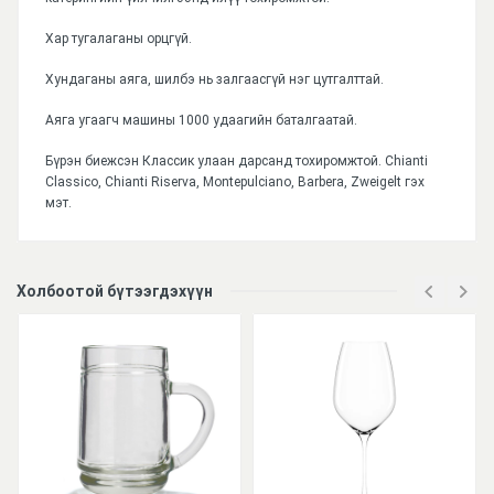
Хар тугалаганы орцгүй.
Хундаганы аяга, шилбэ нь залгаасгүй нэг цутгалттай.
Аяга угаагч машины 1000 удаагийн баталгаатай.
Бүрэн биежсэн Классик улаан дарсанд тохиромжтой. Chianti
Classico, Chianti Riserva, Montepulciano, Barbera, Zweigelt гэх
мэт.
Үзүүлэлтүүд
Холбоотой бүтээгдэхүүн