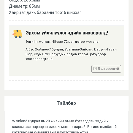
Диаметр: 85мм
Хайрцаг дахь барааны тоо: 6 ширхэг
Эрхэм үйлчлүүлэгчдийн анхааралд!
Энгийн хүргэлт: 48-аас 72 цаг дотор хүргэнэ.
А бүс Хойшоо-7 буудал, Урагшаа-Зайсан, Баруун-Таван
шар, Зүүн-Офицеруудын ордон гэсэн цэгүүдээр
хязгаарлагдана
Дэлгэрэнгүй
Тайлбар
Weinland цуврал нь 20 жилийн өмнө бүтээгдсэн хэдий ч
классик загвараараа одоо ч маш алдартай. Богино шилбэтэй
катерингийн үйлчилгээнд илүү тохиромжтой.