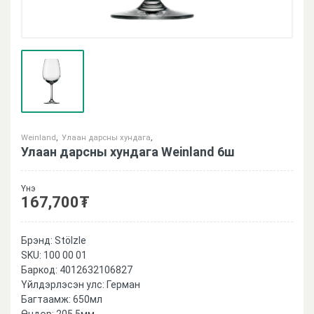
Weinland
,
Улаан дарсны хундага
,
Улаан дарсны хундага Weinland 6ш
Үнэ
167,700
₮
Брэнд:
Stölzle
SKU:
100 00 01
Баркод:
4012632106827
Үйлдэрлэсэн улс: Герман
Багтаамж: 650мл
Өндөр: 205.5мм