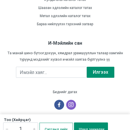
Шаазан эдлэлийн каталог татах
Метал эдлэлийн каталог татах
Бараа нийлүүлэх гэрээний загвар
И-Мэйлийн сан
Та манай шинэ бүтээгдэхүүн, хямдрал урамшууллын талаар хамгийн
түрүүнд мэдэхийг хүсвэл и-мэйл хаягаа бүртгүүлнэ үү.
Илгээх
Биднийг дагах
Тоо (Хайрцаг)
Бүх эрх хуулиар хамгаалагдсан © "НЬЮ КЛЕОС" ХХК
Сагсанд хийх
Шууд захиалах