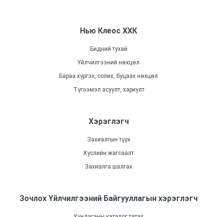
Нью Клеос ХХК
Бидний тухай
Үйлчилгээний нөхцөл
Бараа хүргэх, солих, буцаах нөхцөл
Түгээмэл асуулт, хариулт
Хэрэглэгч
Захиалгын түүх
Хүслийн жагсаалт
Захиалга шалгах
Зочлох Үйлчилгээний Байгууллагын хэрэглэгч
Хундаганы каталог татах