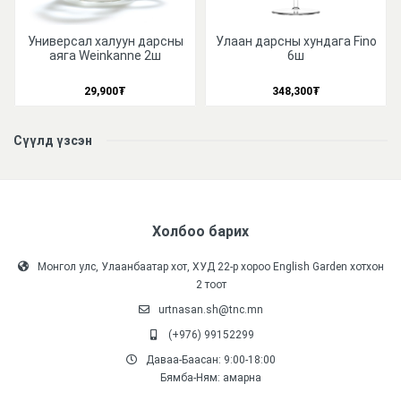
Универсал халуун дарсны
Улаан дарсны хундага Fino
аяга Weinkanne 2ш
6ш
29,900
₮
348,300
₮
Сүүлд үзсэн
Холбоо барих
Монгол улс, Улаанбаатар хот, ХУД 22-р хороо English Garden хотхон
2 тоот
urtnasan.sh@tnc.mn
(+976) 99152299
Даваа-Баасан: 9:00-18:00
Бямба-Ням: амарна