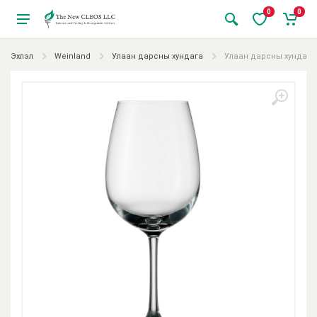
0
0
Эхлэл
Weinland
Улаан дарсны хундага
Улаан дарсны хундага