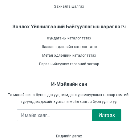
Захиалга шалгах
Зочлох Үйлчилгээний Байгууллагын хэрэглэгч
Хундаганы каталог татах
Шаазан эдлэлийн каталог татах
Метал эдлэлийн каталог татах
Бараа нийлүүлэх гэрээний загвар
И-Мэйлийн сан
Та манай шинэ бүтээгдэхүүн, хямдрал урамшууллын талаар хамгийн
түрүүнд мэдэхийг хүсвэл и-мэйл хаягаа бүртгүүлнэ үү.
Илгээх
Биднийг дагах