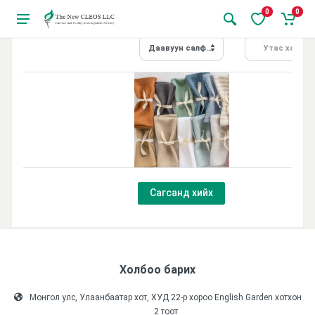
0
0
Даавуун салфетик 1ш
Утас хайх...
Сагсанд хийх
Холбоо барих
Монгол улс, Улаанбаатар хот, ХУД 22-р хороо English Garden хотхон
2 тоот