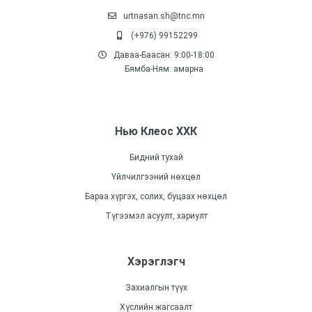
urtnasan.sh@tnc.mn
(+976) 99152299
Даваа-Баасан: 9:00-18:00
Бямба-Ням: амарна
Нью Клеос ХХК
Бидний тухай
Үйлчилгээний нөхцөл
Бараа хүргэх, солих, буцаах нөхцөл
Түгээмэл асуулт, хариулт
Хэрэглэгч
Захиалгын түүх
Хүслийн жагсаалт