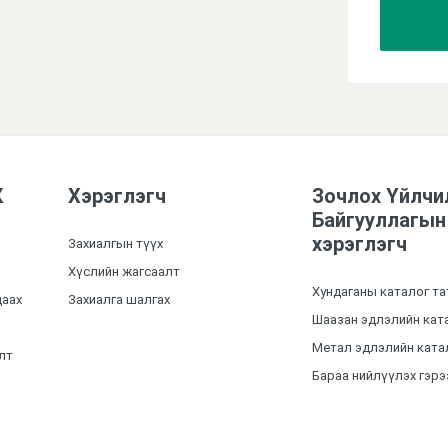
хийж төл
К
Хэрэглэгч
Зочлох Үйлчи
Байгууллагын
хэрэглэгч
Захиалгын түүх
Хүслийн жагсаалт
Хундаганы каталог та
цаах
Захиалга шалгах
Шаазан эдлэлийн ката
Метал эдлэлийн катал
лт
Бараа нийлүүлэх гэрэ