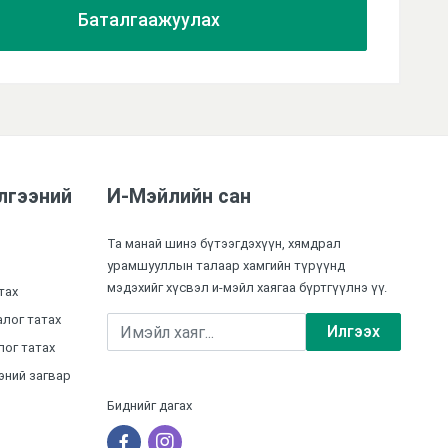
өх.
Баталгаажуулах
лгээний
И-Мэйлийн сан
Та манай шинэ бүтээгдэхүүн, хямдрал
урамшууллын талаар хамгийн түрүүнд
мэдэхийг хүсвэл и-мэйл хаягаа бүртгүүлнэ үү.
тах
лог татах
Илгээх
ог татах
эний загвар
Биднийг дагах