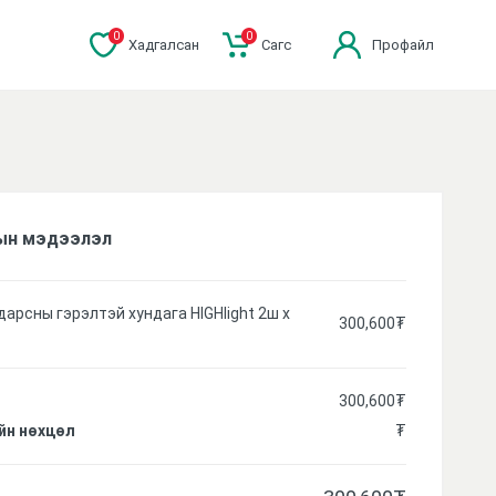
0
0
Хадгалсан
Cагс
Профайл
ын мэдээлэл
дарсны гэрэлтэй хундага HIGHlight 2ш
x
300,600
₮
300,600
₮
йн нөхцөл
₮