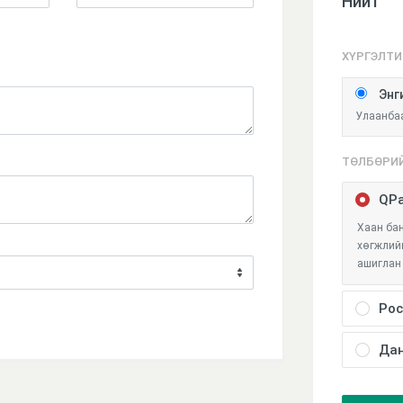
Нийт
ХҮРГЭЛТИ
Энг
Улаанбаа
ТӨЛБӨРИ
QPa
Хаан бан
хөгжлийн
ашиглан 
Poc
Та өөрий
Да
Захиалг
төлбөрий