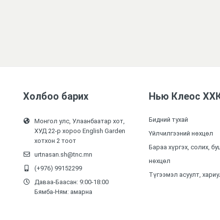
Холбоо барих
Нью Клеос ХХ
Бидний тухай
Монгол улс, Улаанбаатар хот,
ХУД 22-р хороо English Garden
Үйлчилгээний нөхцөл
хотхон 2 тоот
Бараа хүргэх, солих, бу
urtnasan.sh@tnc.mn
нөхцөл
(+976) 99152299
Түгээмэл асуулт, хариу
Даваа-Баасан: 9:00-18:00
Бямба-Ням: амарна