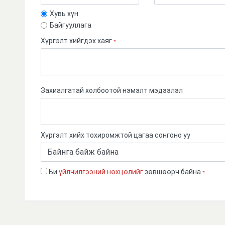
Хувь хүн
Байгууллага
Хүргэлт хийгдэх хаяг
*
Захиалгатай холбоотой нэмэлт мэдээлэл
Хүргэлт хийх тохиромжтой цагаа сонгоно уу
Би
үйлчилгээний нөхцөлийг
зөвшөөрч байна
*