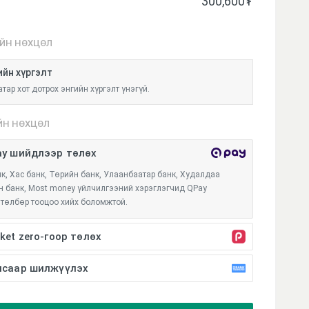
300,600
₮
ЙН НӨХЦӨЛ
ийн хүргэлт
тар хот дотрох энгийн хүргэлт үнэгүй.
ЙН НӨХЦӨЛ
y шийдлээр төлөх
к, Хас банк, Төрийн банк, Улаанбаатар банк, Худалдаа
 банк, Most money үйлчилгээний хэрэглэгчид QPay
төлбөр тооцоо хийх боломжтой.
ket zero-гоор төлөх
н pocket апп руу нэвтэрч төлбөр төлөлтийг үргэлжлүүлнэ.
нсаар шилжүүлэх
ын нийт үнийн дүнг банканд очиж дансаар шилжүүлэх эсвэл
г интернет банк, мобайл банк, QR код, дансаар шилжүүлэг