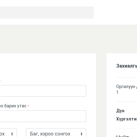
Захиалг
*
Оргилуун 
1
о барих утас
*
Дүн
Хүргэлти