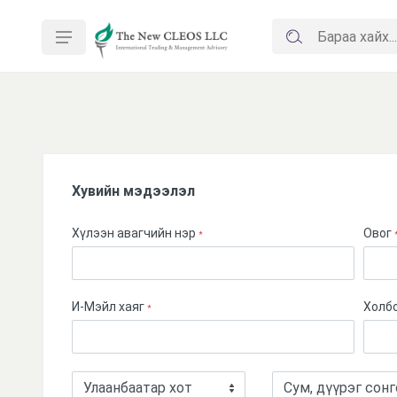
Бонус карт ашиглах
Ваучер ашиглах
Хувийн мэдээлэл
Хүлээн авагчийн нэр
Овог
*
И-Мэйл хаяг
Холбо
*